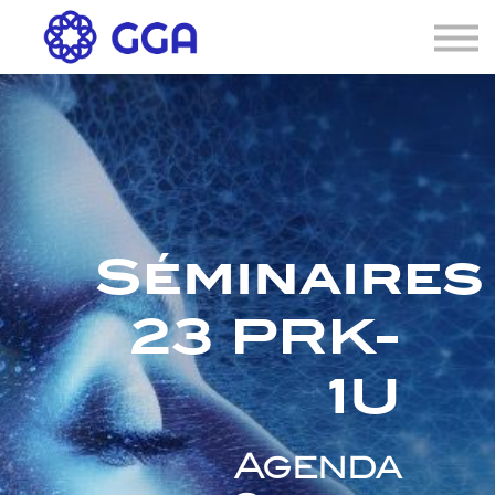
AGENDA
🌐
Connexion
S'inscrire
Séminaires
23 PRK-
1U
Agenda