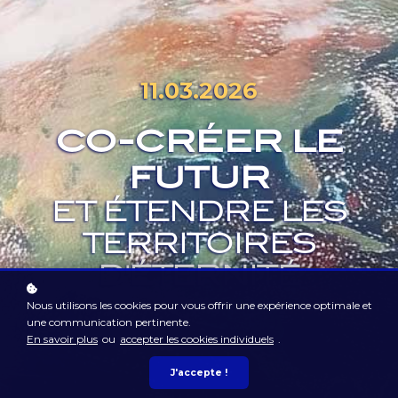
11.03.2026
CO-CRÉER LE
FUTUR
ET ÉTENDRE LES
TERRITOIRES
D'ÉTERNITÉ
Nous utilisons les cookies pour vous offrir une expérience optimale et
une communication pertinente.
En savoir plus
ou
accepter les cookies individuels
.
J'accepte !