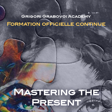
Grigori Grabovoi Academy
Formation officielle continue
Mastering the
Present