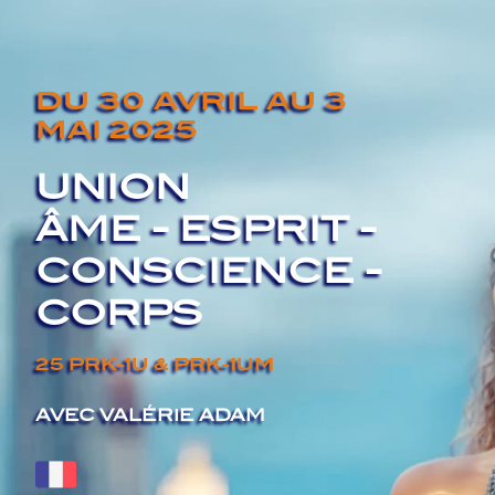
DU 30 AVRIL A
U 3
MAI
2025
UNION
ÂME - ESPRIT -
CONSCIENCE -
CORPS
25 PRK-1U & PRK
-1UM
AVEC VALÉRIE ADAM