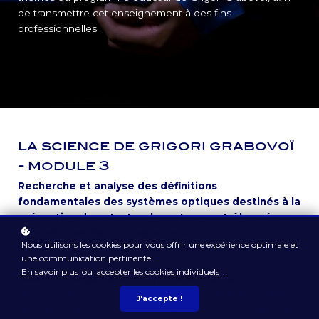
de transmettre cet enseignement à des fins
professionnelles.
la science de grigori grabovoï
- module 3
Recherche et analyse des définitions
fondamentales des systèmes optiques destinés à la
prévention de catastrophes et au contrôle axé sur
la prédiction des microprocessus
Nous utilisons les cookies pour vous offrir une expérience optimale et
une communication pertinente.
LIDIJA
GRUBER
En savoir plus
ou
accepter les cookies individuels
.
LANGUES : anglais avec interprète en français.
Ce cours porte sur l'application des systèmes optiques pour prévenir
J'accepte !
les catastrophes et contrôler les événements futurs en analysant les