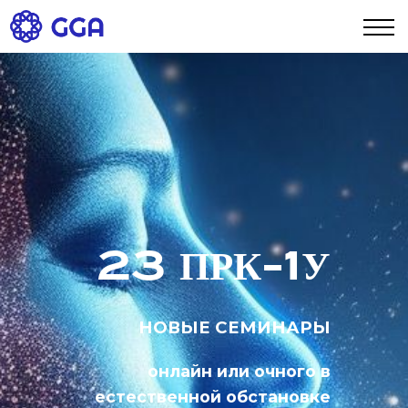
ENGLISH
ITALIAN
DEUTCH
Contact
23 ПРК-1У
НОВЫЕ СЕМИНАРЫ
онлайн или очного в
естественной обстановке