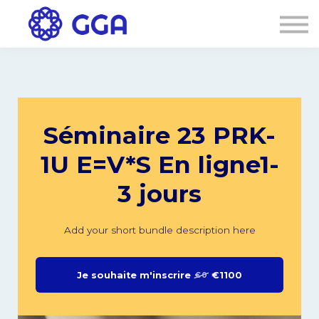
AGENDA
🌐
Connexion
S'inscrire
Séminaire 23 PRK-
1U E=V*S En ligne1-
3 jours
Add your short bundle description here
Je souhaite m'inscrire
€1100
€0