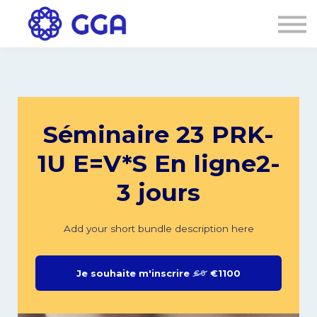
AGENDA
🌐
Connexion
S'inscrire
Séminaire 23 PRK-
1U E=V*S En ligne2-
3 jours
Add your short bundle description here
Je souhaite m'inscrire
€1100
€0