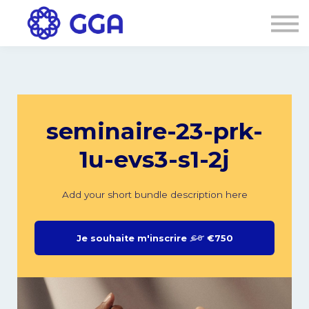
AGENDA
🌐
Connexion
S'inscrire
seminaire-23-prk-
1u-evs3-s1-2j
Add your short bundle description here
Je souhaite m'inscrire
€750
€0