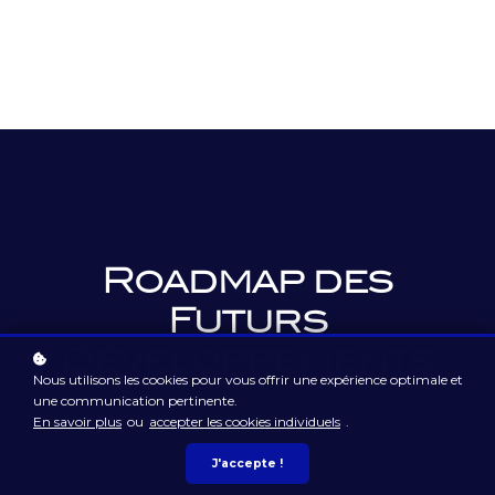
Roadmap des
Futurs
Développements
Nous utilisons les cookies pour vous offrir une expérience optimale et
Présentation de la vision et de l'engagement de
une communication pertinente.
l'académie envers l'amélioration continue et l'expansion
En savoir plus
ou
accepter les cookies individuels
.
de ses services
J'accepte !